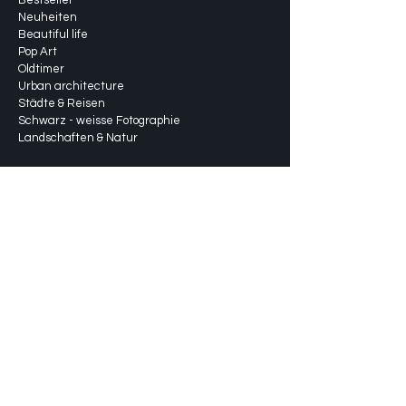
Neuheiten
Beautiful life
Pop Art
Oldtimer
Urban architecture
Städte & Reisen
Schwarz - weisse Fotographie
Landschaften & Natur
Über uns
Leistungen
Versand & Rückgabe
Versandkosten
FAQ
Blog
Portfolio
Kontakt
Hilfe