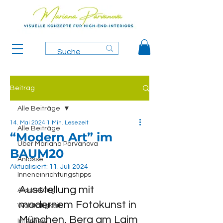
Beitrag
Alle Beiträge
14. Mai 2024
1 Min. Lesezeit
Alle Beiträge
“Modern Art” im
Über Mariana Parvanova
BAUM20
Anlässe
Aktualisiert:
11. Juli 2024
Inneneinrichtungstipps
Ausstellung mit 
Ausstellung
modernem Fotokunst in 
Wohltätigkeit
München, Berg am Laim
Interview